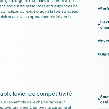
 de gaspillage, le tout dans un contexte de
ensions sur les ressources et d'exigences de
Perf
complexe, qui exige d'agir à la fois au niveau
iel) et au niveau opérationnel (délivrer la
Flex
cha
Inve
Digit
table levier de compétitivité
Sour
sur l'ensemble de la chaîne de valeur :
caté
approvisionnement, empreinte carbone et