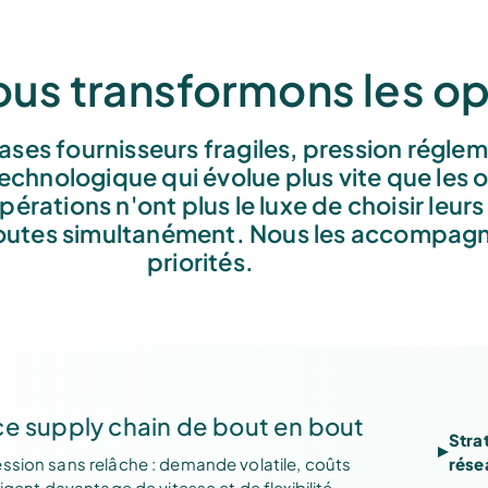
s transformons les op
ses fournisseurs fragiles, pression régleme
echnologique qui évolue plus vite que les o
érations n'ont plus le luxe de choisir leurs b
toutes simultanément. Nous les accompagn
priorités.
e supply chain de bout en bout
Stra
ssion sans relâche : demande volatile, coûts
rése
igent davantage de vitesse et de flexibilité.