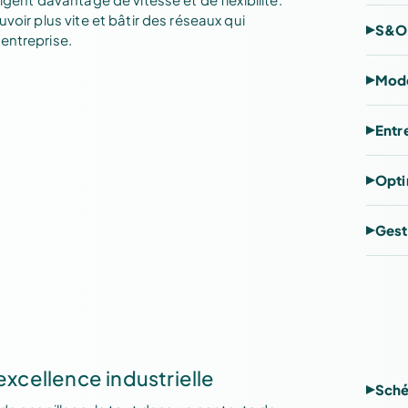
voir plus vite et bâtir des réseaux qui
S&OP
entreprise.
Modè
Entr
Opti
Gest
excellence industrielle
Sché