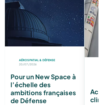
AÉROSPATIAL & DÉFENSE
20/07/2026
ESA
Pour un New Space à
M
01/
l’échelle des
Accè
ambitions françaises
clim
de Défense