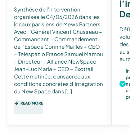
l’ini
Synthèse de l’intervention
Dest
organisée le 04/06/2026 dans les
locaux parisiens de Mews Partners.
Défi : 
Avec : Général Vincent Chusseau –
volumes
Commandant – Commandement
des uti
de l’Espace Corinne Mailles – CEO
au sein 
– Telespazio France Samuel Mamou
europé
– Directeur – Alliance NewSpace
Jean-Luc Maria – CEO – Exotrail
Inter
Cette matinée, consacrée aux
perme
conditions concrètes d’intégration
natur
clima
du New Space dans […]
pour 
READ MORE