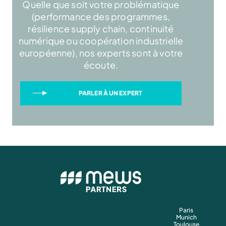
Quelle que soit votre problématique
(performance des programmes,
résilience supply chain, continuité
numérique ou coopération industrielle
européenne), nos experts sont à votre
écoute.
PARLER À UN EXPERT
Paris
Munich
Toulouse