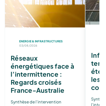
ENE
ENERGIE & INFRASTRUCTURES
06/
03/08/2026
Infr
Réseaux
tens
énergétiques face à
éten
l’intermittence :
les 
Regards croisés
cont
France-Australie
Synthè
Synthèse de l’intervention
l’interv