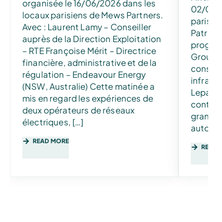
organisée le 16/06/2026 dans les
02/04/2
locaux parisiens de Mews Partners.
parisie
Avec : Laurent Lamy – Conseiller
Patrick
auprès de la Direction Exploitation
progra
– RTE Françoise Mérit – Directrice
Groupe 
financière, administrative et de la
consacr
régulation – Endeavour Energy
infrast
(NSW, Australie) Cette matinée a
Lepape 
mis en regard les expériences de
context
deux opérateurs de réseaux
grandis
électriques, […]
autour 
READ MORE
READ 